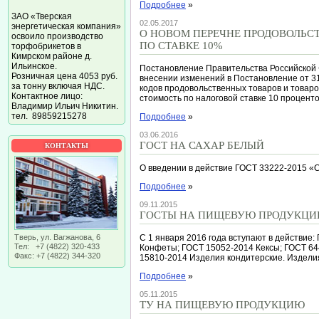
Подробнее
»
ЗАО «Тверская
02.05.2017
энергетическая компания»
О НОВОМ ПЕРЕЧНЕ ПРОДОВОЛЬС
освоило производство
ПО СТАВКЕ 10%
торфобрикетов в
Кимрском районе д.
Ильинское.
Постановление Правительства Российской 
Розничная цена 4053 руб.
внесении изменений в Постановление от 31
за тонну включая НДС.
кодов продовольственных товаров и товаро
Контактное лицо:
стоимость по налоговой ставке 10 проценто
Владимир Ильич Никитин.
тел. 89859215278
Подробнее
»
03.06.2016
ГОСТ НА САХАР БЕЛЫЙ
КОНТАКТЫ
О введении в действие ГОСТ 33222-2015 «
Подробнее
»
09.11.2015
ГОСТЫ НА ПИЩЕВУЮ ПРОДУКЦИ
Тверь, ул. Вагжанова, 6
C 1 января 2016 года вступают в действие
Тел: +7 (4822) 320-433
Конфеты; ГОСТ 15052-2014 Кексы; ГОСТ 64
Факс: +7 (4822) 344-320
15810-2014 Изделия кондитерские. Издели
Подробнее
»
05.11.2015
ТУ НА ПИЩЕВУЮ ПРОДУКЦИЮ