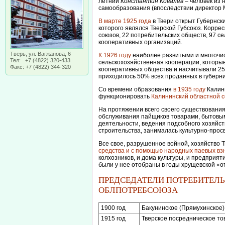
летний
Константин Ковалев
– человек из 
самообразования (впоследствии директор М
В марте 1925 года
в Твери открыт Губернск
которого являлся Тверской Губсоюз. Корре
союзов, 22 потребительских обществ, 97 с
кооперативных организаций.
Тверь, ул. Вагжанова, 6
К 1926 году
наиболее развитыми и многочи
Тел: +7 (4822) 320-433
сельскохозяйственная кооперации, которые
Факс: +7 (4822) 344-320
кооперативных общества и насчитывали 25
приходилось 50% всех проданных в губерни
Со времени образования
в 1935 году
Калини
функционировать
Калининский областной 
На протяжении всего своего существования
обслуживания пайщиков товарами, бытовы
деятельности, ведения подсобного хозяйст
строительства, занималась культурно-прос
Все свое, разрушенное войной, хозяйство 
средства и с помощью народных паевых вз
колхозников, и дома культуры, и предприя
были у нее отобраны в годы хрущевской «о
ПРЕДСЕДАТЕЛИ ПОТРЕБИТЕЛЬ
ОБЛПОТРЕБСОЮЗА
1900 год
Бакунинское (Прямухинское
1915 год
Тверское посредническое т