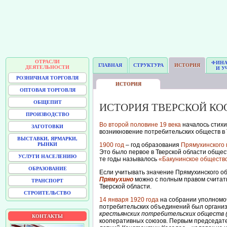
ОТРАСЛИ
ФИН
ГЛАВНАЯ
СТРУКТУРА
ИСТОРИЯ
ДЕЯТЕЛЬНОСТИ
И У
РОЗНИЧНАЯ ТОРГОВЛЯ
ИСТОРИЯ
ОПТОВАЯ ТОРГОВЛЯ
ОБЩЕПИТ
ИСТОРИЯ ТВЕРСКОЙ КО
ПРОИЗВОДСТВО
Во второй половине 19 века
началось стихи
ЗАГОТОВКИ
возникновение потребительских обществ в 
ВЫСТАВКИ, ЯРМАРКИ,
РЫНКИ
1900 год
– год образования
Прямухинского 
Это было первое в Тверской области общес
УСЛУГИ НАСЕЛЕНИЮ
те годы называлось
«Бакунинское обществ
ОБРАЗОВАНИЕ
Если учитывать значение Прямухинского об
Прямухино
можно с полным правом считат
ТРАНСПОРТ
Тверской области.
СТРОИТЕЛЬСТВО
14 января 1920 года
на собрании уполномоч
потребительских объединений был органи
крестьянских потребительских обществ 
КОНТАКТЫ
кооперативных союзов. Первым председател