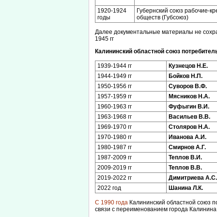
1920-1924
Губернский союз рабочие-кр
годы
обществ (Губсоюз)
Далее документальные материалы не сохран
1945 гг
Калининский областной союз потребител
1939-1944 гг
Кузнецов Н.Е.
1944-1949 гг
Бойков Н.П.
1950-1956 гг
Суворов В.Ф.
1957-1959 гг
Мясников Н.А.
1960-1963 гг
Фуфыгин В.И.
1963-1968 гг
Васильев В.В.
1969-1970 гг
Столяров Н.А.
1970-1980 гг
Иванова А.И.
1980-1987 гг
Смирнов А.Г.
1987-2009 гг
Теплов В.И.
2009-2019 гг
Теплов В.В.
2019-2022 гг
Димитриева А.С.
2022 год
Шанина Л.К.
С 1990 года
Калининский областной союз п
связи с переименованием города Калинина 