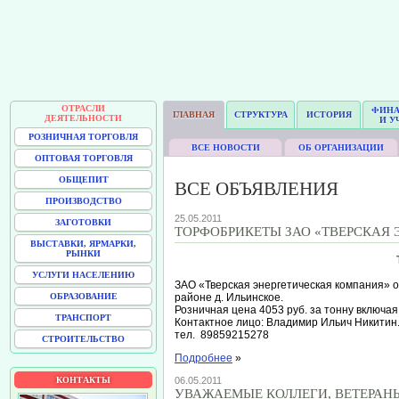
ОТРАСЛИ
ФИН
ГЛАВНАЯ
СТРУКТУРА
ИСТОРИЯ
ДЕЯТЕЛЬНОСТИ
И У
РОЗНИЧНАЯ ТОРГОВЛЯ
ВСЕ НОВОСТИ
ОБ ОРГАНИЗАЦИИ
ОПТОВАЯ ТОРГОВЛЯ
ОБЩЕПИТ
ВСЕ ОБЪЯВЛЕНИЯ
ПРОИЗВОДСТВО
25.05.2011
ЗАГОТОВКИ
ТОРФОБРИКЕТЫ ЗАО «ТВЕРСКАЯ
ВЫСТАВКИ, ЯРМАРКИ,
РЫНКИ
УСЛУГИ НАСЕЛЕНИЮ
ЗАО «Тверская энергетическая компания» 
ОБРАЗОВАНИЕ
районе д. Ильинское.
Розничная цена 4053 руб. за тонну включ
ТРАНСПОРТ
Контактное лицо: Владимир Ильич Никитин
тел. 89859215278
СТРОИТЕЛЬСТВО
Подробнее
»
КОНТАКТЫ
06.05.2011
УВАЖАЕМЫЕ КОЛЛЕГИ, ВЕТЕРАН