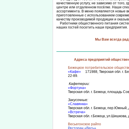
качественную услугу, не зависимо от того, 
центре или отдаленном посёлке. Наши сп
ассортимента. В меню появляются новые в
приготовленные с использованием соврем
качеству производимой продукции и оказыв
Работники общественного питания систем
наших гостей посетить наши предприятия.
Мы Вам всегда рад
Адреса предприятий обществен
Бежецкое потребительское общест
«Кафе»
171988, Тверская обл. г. Б
22-89.
Кафетерии:
«Фортуна»
Тверская обл. г. Бежецк, площадь Сов
Закусочные:
«Славянка»
Тверская обл. г. Бежецк, пер.Южный, 
«Встреча»
Тверская обл. г.Бежецк, ул.Шишкова, д
Весьегонское райпо
Ресторан «Весь»