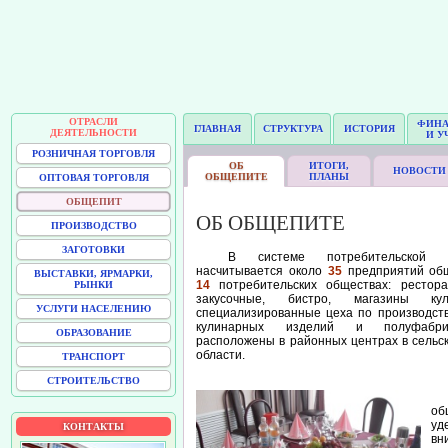
ОТРАСЛИ
ФИН
ГЛАВНАЯ
СТРУКТУРА
ИСТОРИЯ
ДЕЯТЕЛЬНОСТИ
И У
РОЗНИЧНАЯ ТОРГОВЛЯ
ОБ
ИТОГИ,
НОВОСТИ
ОБЩЕПИТЕ
ПЛАНЫ
ОПТОВАЯ ТОРГОВЛЯ
ОБЩЕПИТ
ОБ ОБЩЕПИТЕ
ПРОИЗВОДСТВО
ЗАГОТОВКИ
В системе потребительской к
насчитывается около
35
предприятий общ
ВЫСТАВКИ, ЯРМАРКИ,
14
потребительских обществах: рестор
РЫНКИ
закусочные, бистро, магазины ку
УСЛУГИ НАСЕЛЕНИЮ
специализированные цеха по производству
кулинарных изделий и полуфабрик
ОБРАЗОВАНИЕ
расположены в районных центрах в сельск
области.
ТРАНСПОРТ
СТРОИТЕЛЬСТВО
Р
об
у
КОНТАКТЫ
вн