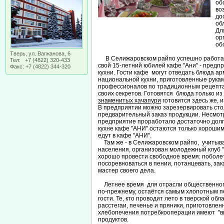
об
во
д
об
Дл
ор
об
Тверь, ул. Вагжанова, 6
В Селижаровском райпо успешно работае
Тел: +7 (4822) 320-433
свой 15-летний юбилей кафе "Ани" - пред
Факс: +7 (4822) 344-320
кухни. Гости кафе могут отведать блюда ар
национальной кухни, приготовленные рукам
профессионалов по традиционным рецепт
своих секретов. Готовятся блюда только из
знаменитых хачапури
готовится здесь же, 
В предприятии можно зарезервировать сто
предварительный заказ продукции. Несмотр
предприятие проработало достаточно долг
кухне кафе "АНИ" остаются только хорошим
едут в кафе "АНИ".
Там же - в Селижаровском райпо, учитыв
населения, организован молодежный клуб "
хорошо провести свободное время: поболе
посоревноваться в пении, потанцевать, за
мастер своего дела.
Летнее время для отрасли общественного
по-прежнему, остаётся самым хлопотным п
гости. Те, кто проводит лето в тверской обл
расстегаи, печенье и пряники, приготовле
хлебопечения потребкооперации имеют "вку
продуктов.