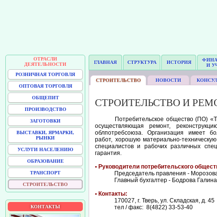
ОТРАСЛИ
ФИН
ГЛАВНАЯ
СТРУКТУРА
ИСТОРИЯ
ДЕЯТЕЛЬНОСТИ
И У
РОЗНИЧНАЯ ТОРГОВЛЯ
СТРОИТЕЛЬСТВО
НОВОСТИ
КОНСУ
ОПТОВАЯ ТОРГОВЛЯ
ОБЩЕПИТ
СТРОИТЕЛЬСТВО И РЕМ
ПРОИЗВОДСТВО
Потребительское общество (ПО) «Тверь
ЗАГОТОВКИ
осуществляющая ремонт, реконструкцию
облпотребсоюза. Организация имеет б
ВЫСТАВКИ, ЯРМАРКИ,
РЫНКИ
работ, хорошую материально-техническую
специалистов и рабочих различных спе
УСЛУГИ НАСЕЛЕНИЮ
гарантия.
ОБРАЗОВАНИЕ
• Руководители потребительского общест
ТРАНСПОРТ
Председатель правления - Морозов
Главный бухгалтер - Бодрова Галин
СТРОИТЕЛЬСТВО
• Контакты:
170027, г. Тверь, ул. Складская, д. 45
КОНТАКТЫ
тел / факс: 8(4822) 33-53-40