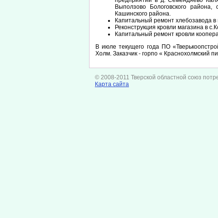
предприятий в д. Семендяево Каля
Выползово Бологовского района, 
Кашинского района.
Капитальный ремонт хлебозавода в 
Реконструкция кровли магазина в с.
Капитальный ремонт кровли кооперат
В июле текущего года ПО «Тверькоопстро
Холм. Заказчик - горпо « Краснохолмский п
© 2008-2011 Тверской областной союз потр
Карта сайта