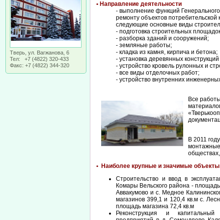
• Направление деятельности
- выполнение функций Генерального 
ремонту объектов потребительской 
следующие основные виды строител
- подготовка строительных площадок
- разборка зданий и сооружений;
- земляные работы;
- кладка из камня, кирпича и бетона;
Тверь, ул. Вагжанова, 6
- установка деревянных конструкций
Тел: +7 (4822) 320-433
Факс: +7 (4822) 344-320
- устройство кровель рулонных и ст
- все виды отделочных работ;
- устройство внутренних инженерны
Все работ
материало
«Тверькоо
документац
В 2011 год
монтажные
обществах,
• Наиболее крупные и значимые объекты
Строительство и ввод в эксплуата
Комары Вельского района - площадь 
Аввакумово и с. Медное Калининско
магазинов 399,1 и 120,4 кв.м с. Лес
площадь магазина 72,4 кв.м
Реконструкция и капитальный