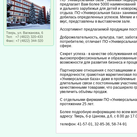
ПО "Универсальная база", занимая лидирую
предлагает Вам более 5000 наименований т
и дальнего зарубежья для детей и новорожд
отдыха. ПО «Универсальная база» занимает
добилась определенных успехов. Мягкие и
вкус, представлены в выставочном зале.
Ассортимент предлагаемой продукции пост
Тверь, ул. Вагжанова, 6
Тел: +7 (4822) 320-433
Доброжелательность, культура, такт, забот
Факс: +7 (4822) 344-320
потребителю, отличает ПО «Универсальная
сфере.
Секрет успеха - в качестве обслуживания е
высокопрофессиональные и образованные
возможности для развития бизнеса и проц
Партнерские отношения с поставщиками и 
порядочности; грамотная маркетинговая п
«Универсальная база» даже в проблемные 
длительные связи с постоянными участник
качественными товарами, что расширило г
увеличить объёмы продаж.
С отдельными фирмами ПО «Универсальная
протяжении 25 лет.
Более подробную информацию по всем вопр
адресу: Тверь, б-р Цанова, д.6, с 8.00 до 17.
телефон: 41-57-01, 32-85-36, 58-74-91