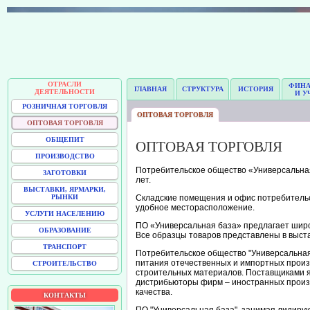
ОТРАСЛИ
ФИН
ГЛАВНАЯ
СТРУКТУРА
ИСТОРИЯ
ДЕЯТЕЛЬНОСТИ
И У
РОЗНИЧНАЯ ТОРГОВЛЯ
ОПТОВАЯ ТОРГОВЛЯ
ОПТОВАЯ ТОРГОВЛЯ
ОБЩЕПИТ
ОПТОВАЯ ТОРГОВЛЯ
ПРОИЗВОДСТВО
Потребительское общество «Универсальная
ЗАГОТОВКИ
лет.
ВЫСТАВКИ, ЯРМАРКИ,
РЫНКИ
Складские помещения и офис потребительс
удобное месторасположение.
УСЛУГИ НАСЕЛЕНИЮ
ПО «Универсальная база» предлагает широ
ОБРАЗОВАНИЕ
Все образцы товаров представлены в выста
ТРАНСПОРТ
Потребительское общество "Универсальная
питания отечественных и импортных прои
СТРОИТЕЛЬСТВО
строительных материалов. Поставщиками я
дистрибьюторы фирм – иностранных произ
качества.
КОНТАКТЫ