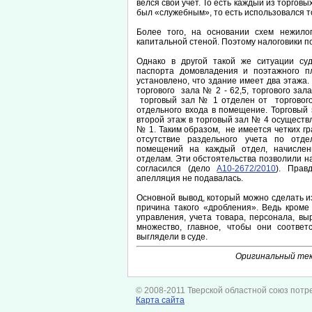
велся свой учет. То есть каждый из торговы
был «служебным», то есть использовался т
Более того, на основании схем нежилог
капитальной стеной. Поэтому налоговики 
Однако в другой такой же ситуации суд
паспорта домовладения и поэтажного пл
установлено, что здание имеет два этажа.
торгового зала № 2 - 62,5, торгового зал
торговый зал № 1 отделен от торгово
отдельного входа в помещение. Торговы
второй этаж в торговый зал № 4 осуществ
№ 1. Таким образом, не имеется четких г
отсутствие раздельного учета по отде
помещений на каждый отдел, начисле
отделам. Эти обстоятельства позволили на
согласился (дело
А10-2672/2010
). Прав
апелляция не подавалась.
Основной вывод, который можно сделать и
причина такого «дробления». Ведь кроме
управления, учета товара, персонала, вы
множество, главное, чтобы они соответ
выглядели в суде.
Оригинальный тек
© 2008-2011 Тверской областной союз потр
Карта сайта