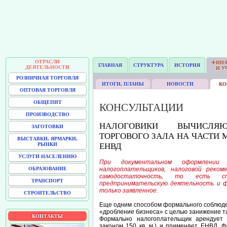
ОТРАСЛИ
ФИН
ГЛАВНАЯ
СТРУКТУРА
ИСТОРИЯ
ДЕЯТЕЛЬНОСТИ
И У
РОЗНИЧНАЯ ТОРГОВЛЯ
ИТОГИ, ПЛАНЫ
НОВОСТИ
КО
ОПТОВАЯ ТОРГОВЛЯ
ОБЩЕПИТ
КОНСУЛЬТАЦИИ
ПРОИЗВОДСТВО
НАЛОГОВИКИ ВЫЧИСЛЯ
ЗАГОТОВКИ
ТОРГОВОГО ЗАЛА НА ЧАСТИ 
ВЫСТАВКИ, ЯРМАРКИ,
РЫНКИ
ЕНВД
УСЛУГИ НАСЕЛЕНИЮ
При документальном оформлении
ОБРАЗОВАНИЕ
налогоплательщиков, налоговой реком
самодостаточность, то есть сп
ТРАНСПОРТ
предпринимательскую деятельность и ф
только заявленное.
СТРОИТЕЛЬСТВО
Еще одним способом формального соблюд
«дробление бизнеса» с целью занижение та
КОНТАКТЫ
Формально налогоплательщик арендует
законом 150 кв. м.) и применяет ЕНВД. 