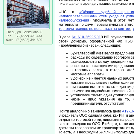
числящаяся в аренде у взаимозависимого л
ФНС в
«Обзоре судебной практи
налогоплательщиками схем ухода от упл
налогообложения»
упомянула и этот мет
материалы по двум первым пунктам этого
торговли главное не попасться на «опте»
,
Тверь, ул. Вагжанова, 6
Тел: +7 (4822) 320-433
В деле
№ А10-2699/201
0 ИП осуществлял 
Факс: +7 (4822) 344-320
своей дочерью, оформленной как ПБОЮ
«дроблением бизнеса», следующие:
бухгалтерский учет велся предприн
расходы по содержанию торгового з
взаиморасчеты между предпринимат
расчеты с поставщиками предприним
в торговых залах, в которых яко
кассовые аппараты;
у дочери не имеется наемных работ
магазин представляет собой единый
в магазине имеется только один вхо
не имеется подсобных помещений в 
установлен только один уголок поку
какие – либо указания на то, 
предпринимателя, отсутствуют.
Почти аналогично закончилось дело
А19-16
учредитель ООО сдавала себе, как ИП, в ар
открытие торговой точки, лицензия на реа
салатов выдано на ООО. В общем, та же ист
доставки товаров тем же транспортом, от о
То есть, ИП необходим был лишь только дл