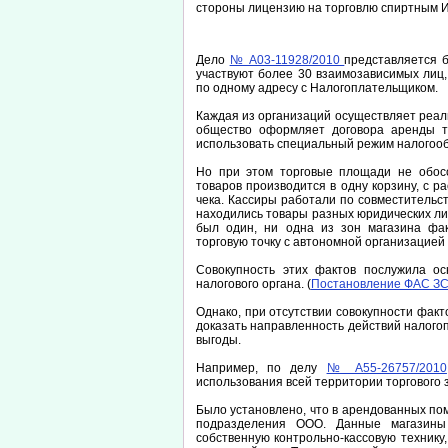
стороны лицензию на торговлю спиртным И
Дело
№ А03-11928/2010
представляется б
участвуют более 30 взаимозависимых лиц,
по одному адресу с Налогоплательщиком.
Каждая из организаций осуществляет реал
общество оформляет договора аренды то
использовать специальный режим налогоо
Но при этом торговые площади не обосо
товаров производится в одну корзину, с р
чека. Кассиры работали по совместительст
находились товары разных юридических лиц
был один, ни одна из зон магазина фак
торговую точку с автономной организацией 
Совокупность этих фактов послужила ос
налогового органа. (
Постановление ФАС ЗСО
Однако, при отсутствии совокупности фак
доказать направленность действий налого
выгоды.
Например, по делу
№ А55-26757/2010
использования всей территории торгового 
Было установлено, что в арендованных п
подразделения ООО. Данные магазины
собственную контрольно-кассовую технику